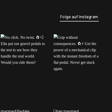
Folge auf Instagram
No click. No twist.
Grip without
H
Ella put our gravel
consequences.
m
pedals to the test to
Get the power of a
e
see how they handle
mechanical clip with the
p
the real world. Would
instant freedom of a
c
you ride them?
flat pedal. Never get
y
magped Pedale
Über magped