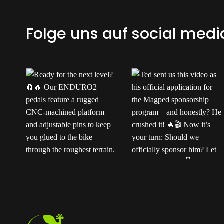
Folge uns auf social medi
Ready for the next
Ted sent us this video
t
level?
Our
as his official application
ENDURO2 pedals
for the Magped
k
feature a rugged CNC-
sponsorship program—
machined platform and
and honestly? He
adjustable pins to keep
crushed it!
Now