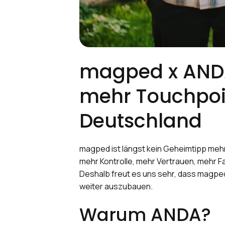
magped x ANDA 
mehr Touchpoi
Deutschland
magped ist längst kein Geheimtipp mehr
mehr Kontrolle, mehr Vertrauen, mehr Fa
Deshalb freut es uns sehr, dass magped
weiter auszubauen.
Warum ANDA?