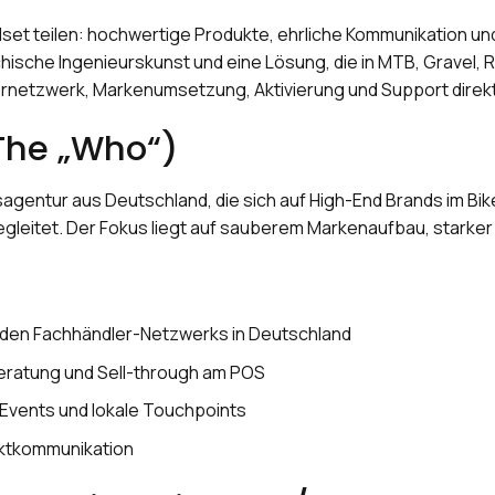
et teilen: hochwertige Produkte, ehrliche Kommunikation und 
ische Ingenieurskunst und eine Lösung, die in MTB, Gravel, Ro
rnetzwerk, Markenumsetzung, Aktivierung und Support direkt 
The „Who“)
sagentur aus Deutschland, die sich auf High-End Brands im Bike
leitet. Der Fokus liegt auf sauberem Markenaufbau, starker
den Fachhändler-Netzwerks in Deutschland
eratung und Sell-through am POS
 Events und lokale Touchpoints
rktkommunikation