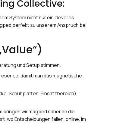
ng Collective:
dem System nicht nur ein cleveres
 Magped perfekt zu unserem Anspruch bei
„Value“)
Beratung und Setup stimmen.
resence, damit man das magnetische
ke, Schuhplatten, Einsatzbereich).
m bringen wir magped näher an die
t, wo Entscheidungen fallen, online, im