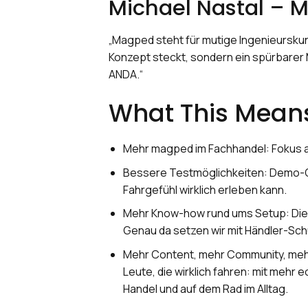
Michael Nastal – M
„Magped steht für mutige Ingenieurskun
Konzept steckt, sondern ein spürbarer 
ANDA.“
What This Means
Mehr magped im Fachhandel: Fokus au
Bessere Testmöglichkeiten: Demo-O
Fahrgefühl wirklich erleben kann.
Mehr Know-how rund ums Setup: Die S
Genau da setzen wir mit Händler-Sch
Mehr Content, mehr Community, mehr
Leute, die wirklich fahren: mit mehr
Handel und auf dem Rad im Alltag.