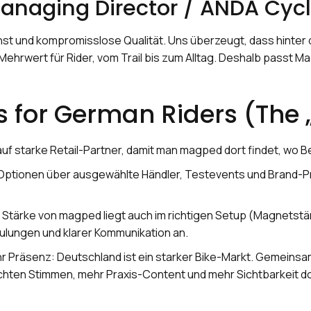
anaging Director / ANDA Cycli
st und kompromisslose Qualität. Uns überzeugt, dass hinter 
Mehrwert für Rider, vom Trail bis zum Alltag. Deshalb passt
 for German Riders (The 
f starke Retail-Partner, damit man magped dort findet, wo 
ptionen über ausgewählte Händler, Testevents und Brand-P
tärke von magped liegt auch im richtigen Setup (Magnetstär
ulungen und klarer Kommunikation an.
 Präsenz: Deutschland ist ein starker Bike-Markt. Gemeinsa
 echten Stimmen, mehr Praxis-Content und mehr Sichtbarkeit dor