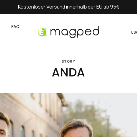
Kostenloser Versand innerhalb der EU ab 95€
y
FAQ
US
STORY
ANDA