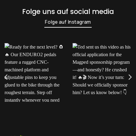
auf
auf
Folge uns auf social media
der
der
Produktseite
Produktseite
Folge auf Instagram
gewählt
gewählt
werden
werden
Ready for the next level?
Ted sent us this video as
Our ENDURO2
his official application for
pedals feature a rugged
the Magped sponsorship
CNC-machined platform
program—and honestly?
and adjustable pins to
He crushed it!
Now