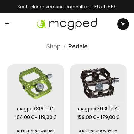
Zum
Kostenloser Versand innerhalb der EU ab 95€
Inhalt
springen
Shop
/
Pedale
magped SPORT2
magped ENDURO2
104,00
€
–
119,00
€
159,00
€
–
179,00
€
Ausführung wählen
Ausführung wählen