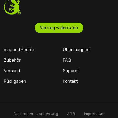
keep you glued to the
it’s your turn: Should we
bike through the
officially sponsor him? Let
roughest terrain. Step off
us know below!
instantly whenever you
need to.
Vertrag widerrufen
magped Pedale
Über magped
Zubehör
FAQ
Versand
Support
Rückgaben
Kontakt
Datenschutzbelehrung
AGB
Impressum