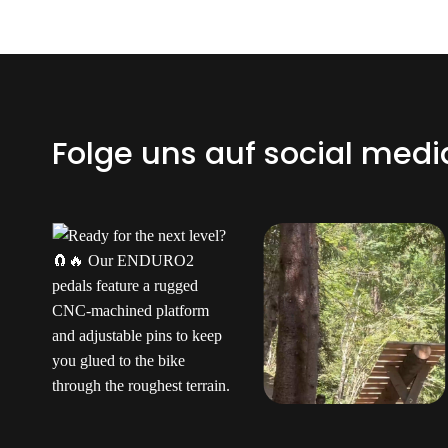
Folge uns auf social medi
Ready for the next
Ted sent us this video
t
level?
Our
as his official application