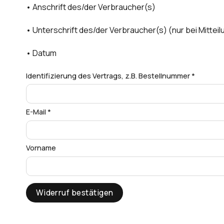
• Anschrift des/der Verbraucher(s)
• Unterschrift des/der Verbraucher(s) (nur bei Mitteil
• Datum
Identifizierung des Vertrags, z.B. Bestellnummer
*
E-Mail
*
E-
Vorname
Mail
(wiederholen)
*
Widerruf bestätigen