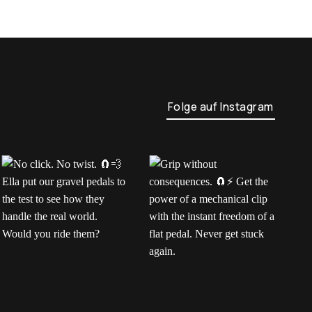
Folge auf Instagram
No click. No twist.
Grip without
H
Ella put our gravel
consequences.
m