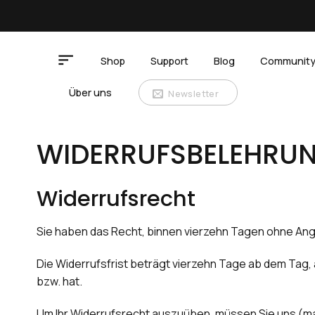
Zum
Inhalt
springen
Shop
Support
Blog
Communit
Über uns
Newsletter
WIDERRUFSBELEHRU
Widerrufsrecht
Sie haben das Recht, binnen vierzehn Tagen ohne Ang
Die Widerrufsfrist beträgt vierzehn Tage ab dem Tag, 
bzw. hat.
Um Ihr Widerrufsrecht auszuüben, müssen Sie uns (magp