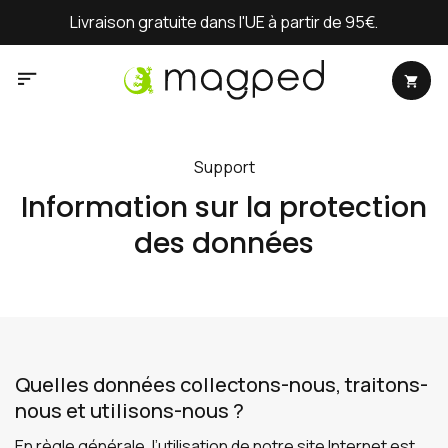
Passer
Livraison gratuite dans l'UE à partir de 95€.
au
contenu
Support
Information sur la protection
des données
Quelles données collectons-nous, traitons-
nous et utilisons-nous ?
En règle générale, l’utilisation de notre site Internet est