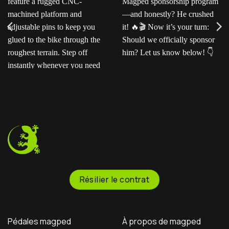
Ready for the next level?
Ted sent us this video as
Our ENDURO2
his official application for
pedals feature a rugged
the Magped sponsorship
CNC-machined platform
program—and honestly?
and adjustable pins to
He crushed it!
Now
keep you glued to the
it’s your turn: Should we
bike through the
officially sponsor him? Let
roughest terrain. Step off
us know below!
instantly whenever you
need to.
Résilier le contrat
Pédales magped
À propos de magped