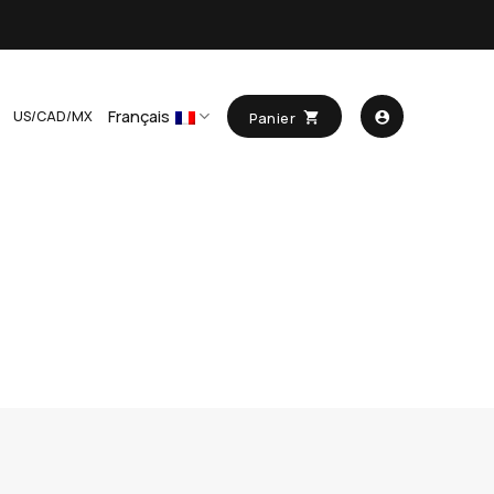
Français
US/CAD/MX
Panier