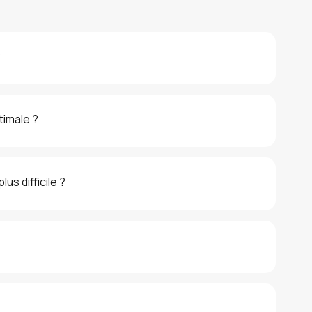
?
timale ?
us difficile ?