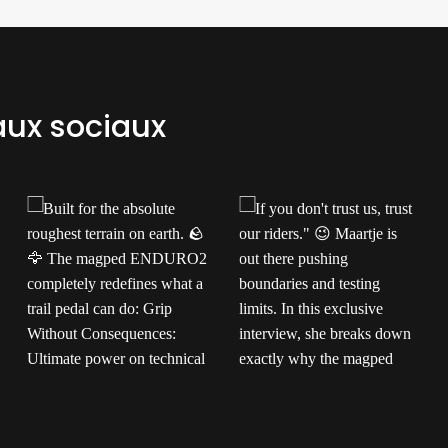
aux sociaux
Built for the absolute
If you don't trust us,
roughest terrain on
trust our riders."
earth.
The
Maartje is out there