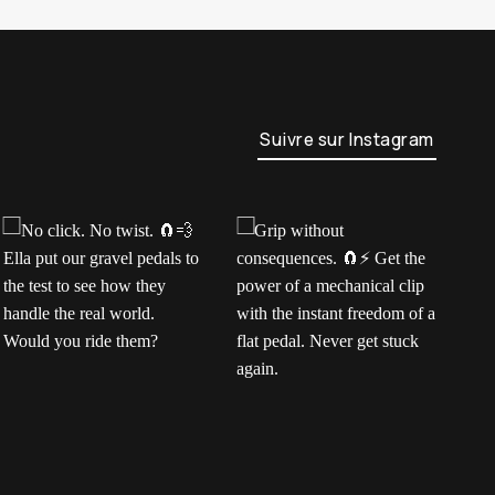
Suivre sur Instagram
No click. No twist.
Grip without
H
Ella put our gravel
consequences.
m
pedals to the test to
Get the power of a
e