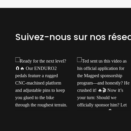
Suivez-nous sur nos rése
Ready for the next
Ted sent us this video
t
level?
Our
as his official application
ENDURO2 pedals
for the Magped