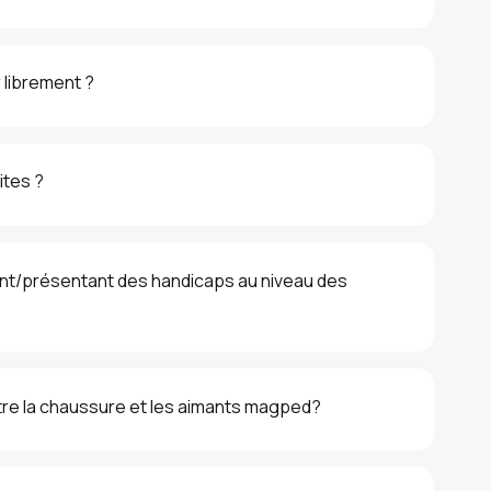
 librement ?
ites ?
nt/présentant des handicaps au niveau des
ntre la chaussure et les aimants magped?