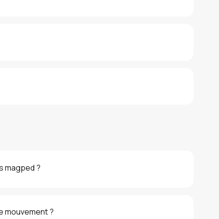
s magped ?
tre mouvement ?