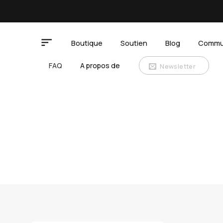
Passer
au
contenu
Boutique
Soutien
Blog
Commu
FAQ
A propos de
Newsletter