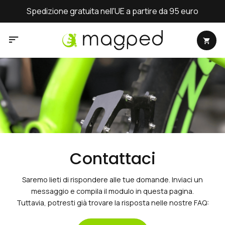
Salta
Spedizione gratuita nell'UE a partire da 95 euro
ai
contenuti
Contattaci
Saremo lieti di rispondere alle tue domande. Inviaci un
messaggio e compila il modulo in questa pagina.
Tuttavia, potresti già trovare la risposta nelle nostre FAQ: