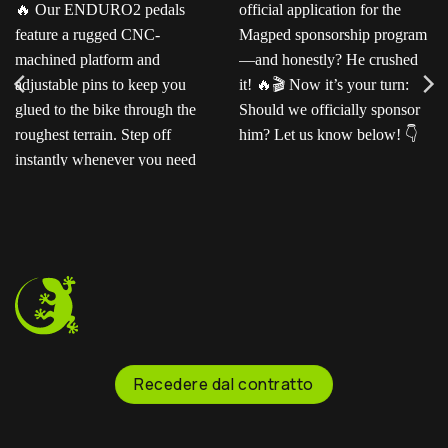
Ready for the next level?
Ted sent us this video as
Our ENDURO2
his official application for
pedals feature a rugged
the Magped sponsorship
CNC-machined platform
program—and honestly?
and adjustable pins to
He crushed it!
Now
keep you glued to the
it’s your turn: Should we
bike through the
officially sponsor him? Let
roughest terrain. Step off
us know below!
instantly whenever you
need to.
Recedere dal contratto