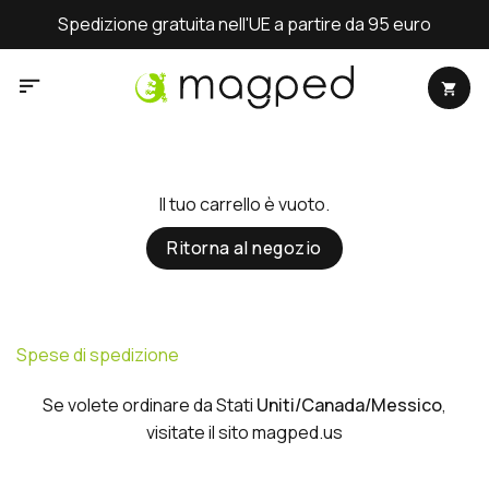
Salta
Spedizione gratuita nell'UE a partire da 95 euro
ai
contenuti
Il tuo carrello è vuoto.
Ritorna al negozio
Spese di spedizione
Se volete ordinare da Stati
Uniti/Canada/Messico
,
visitate il sito
magped.us