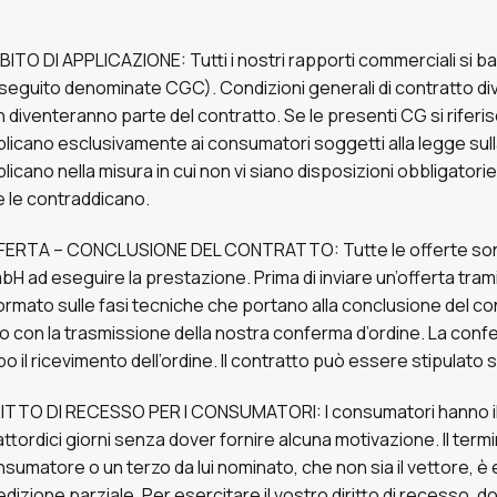
ITO DI APPLICAZIONE: Tutti i nostri rapporti commerciali si b
 seguito denominate CGC). Condizioni generali di contratto div
 diventeranno parte del contratto. Se le presenti CG si riferisc
licano esclusivamente ai consumatori soggetti alla legge sulla
licano nella misura in cui non vi siano disposizioni obbligator
 le contraddicano.
FERTA – CONCLUSIONE DEL CONTRATTO: Tutte le offerte sono
H ad eseguire la prestazione. Prima di inviare un’offerta tram
ormato sulle fasi tecniche che portano alla conclusione del co
o con la trasmissione della nostra conferma d’ordine. La confer
o il ricevimento dell’ordine. Il contratto può essere stipulato s
ITTO DI RECESSO PER I CONSUMATORI: I consumatori hanno il d
ttordici giorni senza dover fornire alcuna motivazione. Il termine
sumatore o un terzo da lui nominato, che non sia il vettore, è 
dizione parziale. Per esercitare il vostro diritto di recesso, 