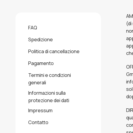
AMB
(di
FAQ
non
app
Spedizione
app
Politica di cancellazione
che
Pagamento
OF
Gmb
Termini e condizioni
inf
generali
sol
Informazioni sulla
dop
protezione dei dati
DIR
Impressum
qua
Contatto
con
spe