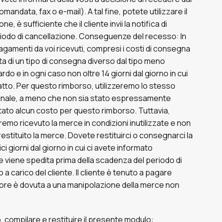
andata, fax o e-mail). A tal fine, potete utilizzare il
, è sufficiente che il cliente invii la notifica di
eriodo di cancellazione. Conseguenze del recesso: In
agamenti da voi ricevuti, compresi i costi di consegna
ta di un tipo di consegna diverso dal tipo meno
o e in ogni caso non oltre 14 giorni dal giorno in cui
ratto. Per questo rimborso, utilizzeremo lo stesso
ginale, a meno che non sia stato espressamente
ato alcun costo per questo rimborso. Tuttavia,
remo ricevuto la merce in condizioni inutilizzate e non
estituito la merce. Dovete restituirci o consegnarci la
 giorni dal giorno in cui ci avete informato
ce viene spedita prima della scadenza del periodo di
o a carico del cliente. Il cliente è tenuto a pagare
valore è dovuta a una manipolazione della merce non
compilare e restituire il presente modulo: