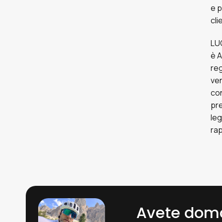
e p
cli
LU
è A
reg
ven
con
pre
leg
rap
Avete dom