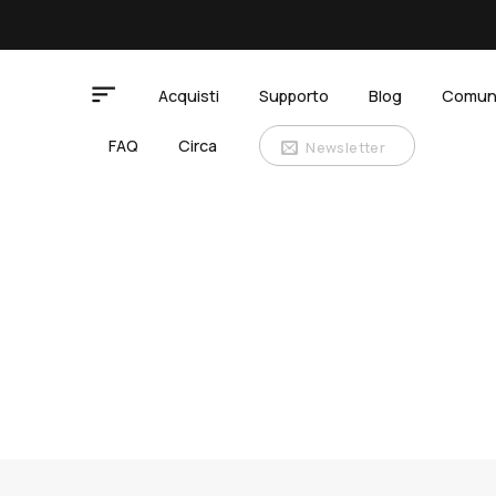
Salta
ai
contenuti
Acquisti
Supporto
Blog
Comun
FAQ
Circa
Newsletter