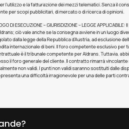
er l’utilizzo e la fatturazione dei mezzi telematici. Senza il co
ente per scopi pubblicitari, di mercato o di ricerca di opinioni.
OGO DI ESECUZIONE – GIURISDIZIONE – LEGGE APPLICABILE: Il 
ldrans; ciò vale anche se la consegna avviene in un luogo div
olato dalla legge della Repubblica d’Austria, ad esclusione del
dita internazionale di beni. Il foro competente esclusivo per t
trattuale è il tribunale competente per Aldrans. Tuttavia, abbia
sso il foro generale del cliente. Il contratto rimarrà vincolant
almente non validi. I punti non validi saranno sostituiti dalle dis
presenta una difficoltà irragionevole per una delle parti contr
ande?