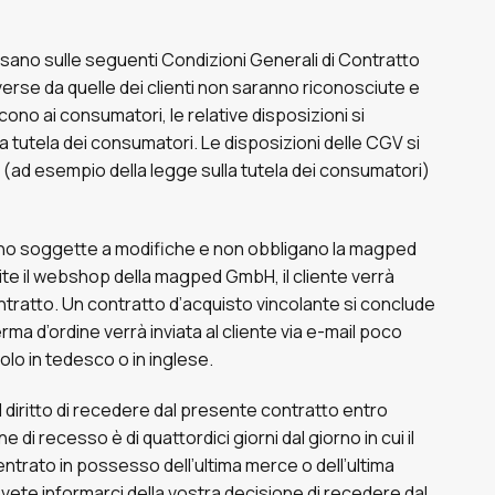
asano sulle seguenti Condizioni Generali di Contratto
erse da quelle dei clienti non saranno riconosciute e
ono ai consumatori, le relative disposizioni si
 tutela dei consumatori. Le disposizioni delle CGV si
ie (ad esempio della legge sulla tutela dei consumatori)
 soggette a modifiche e non obbligano la magped
ite il webshop della magped GmbH, il cliente verrà
ntratto. Un contratto d’acquisto vincolante si conclude
ma d’ordine verrà inviata al cliente via e-mail poco
olo in tedesco o in inglese.
iritto di recedere dal presente contratto entro
 di recesso è di quattordici giorni dal giorno in cui il
entrato in possesso dell’ultima merce o dell’ultima
dovete informarci della vostra decisione di recedere dal