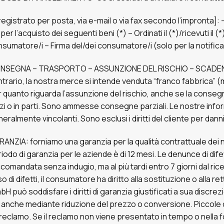
registrato per posta, via e-mail o via fax secondo l’impronta]:
 per l’acquisto dei seguenti beni (*) – Ordinati il (*)/ricevuti il
sumatore/i – Firma del/dei consumatore/i (solo per la notifica
NSEGNA – TRASPORTO – ASSUNZIONE DEL RISCHIO – SCADENZE: 
trario, la nostra merce si intende venduta “franco fabbrica”
 quanto riguarda l’assunzione del rischio, anche se la conseg
zi o in parti. Sono ammesse consegne parziali. Le nostre info
eralmente vincolanti. Sono esclusi i diritti del cliente per dann
ANZIA: forniamo una garanzia per la qualità contrattuale dei nos
iodo di garanzia per le aziende è di 12 mesi. Le denunce di dif
comandata senza indugio, ma al più tardi entro 7 giorni dal ric
o di difetti, il consumatore ha diritto alla sostituzione o alla r
H può soddisfare i diritti di garanzia giustificati a sua disc
anche mediante riduzione del prezzo o conversione. Piccole di
reclamo. Se il reclamo non viene presentato in tempo o nella 