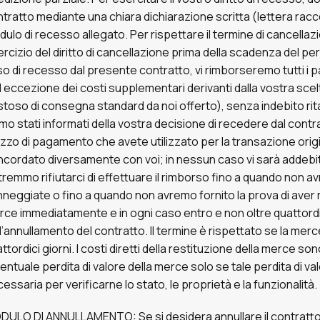
tratto mediante una chiara dichiarazione scritta (lettera raccom
ulo di recesso allegato. Per rispettare il termine di cancellazione
rcizio del diritto di cancellazione prima della scadenza del p
o di recesso dal presente contratto, vi rimborseremo tutti i p
 eccezione dei costi supplementari derivanti dalla vostra scel
toso di consegna standard da noi offerto), senza indebito ritard
mo stati informati della vostra decisione di recedere dal cont
zo di pagamento che avete utilizzato per la transazione ori
cordato diversamente con voi; in nessun caso vi sarà addebit
remmo rifiutarci di effettuare il rimborso fino a quando non av
neggiate o fino a quando non avremo fornito la prova di aver r
ce immediatamente e in ogni caso entro e non oltre quattordici
l’annullamento del contratto. Il termine è rispettato se la mer
ttordici giorni. I costi diretti della restituzione della merce son
ventuale perdita di valore della merce solo se tale perdita di 
essaria per verificarne lo stato, le proprietà e la funzionalità.
ULO DI ANNULLAMENTO: Se si desidera annullare il contratto, 