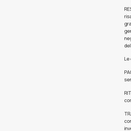
RES
ris
gra
gen
neg
del
Le 
PAG
sen
RIT
co
TRA
con
inv