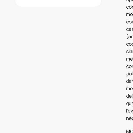
con
mod
ese
cas
(ad
cos
sia
mez
con
pot
dan
mer
del
qua
l’e
nec
MOD