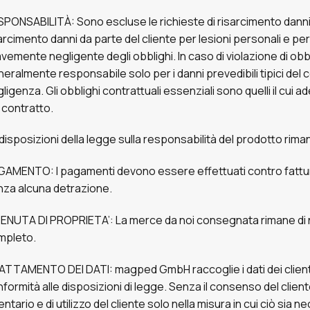
PONSABILITÀ: Sono escluse le richieste di risarcimento danni d
arcimento danni da parte del cliente per lesioni personali e pe
vemente negligente degli obblighi. In caso di violazione di obbli
eralmente responsabile solo per i danni prevedibili tipici del 
ligenza. Gli obblighi contrattuali essenziali sono quelli il cu
 contratto.
disposizioni della legge sulla responsabilità del prodotto rima
AMENTO: I pagamenti devono essere effettuati contro fattura,
za alcuna detrazione.
ENUTA DI PROPRIETA’: La merce da noi consegnata rimane di n
mpleto.
TTAMENTO DEI DATI: magped GmbH raccoglie i dati dei clienti n
formità alle disposizioni di legge. Senza il consenso del cliente,
entario e di utilizzo del cliente solo nella misura in cui ciò si