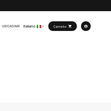
Italiano
US/CAD/MX
Carrello