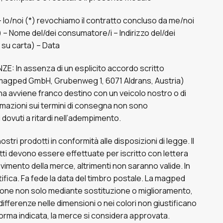
 – Io/noi (*) revochiamo il contratto concluso da me/noi
 (*) – Nome del/dei consumatore/i – Indirizzo del/dei
 su carta) – Data
In assenza di un esplicito accordo scritto
 (magped GmbH, Grubenweg 1, 6071 Aldrans, Austria)
na avviene franco destino con un veicolo nostro o di
rmazioni sui termini di consegna non sono
i dovuti a ritardi nell’adempimento.
tri prodotti in conformità alle disposizioni di legge. Il
etti devono essere effettuate per iscritto con lettera
evimento della merce, altrimenti non saranno valide. In
ettifica. Fa fede la data del timbro postale. La magped
rezione non solo mediante sostituzione o miglioramento,
fferenze nelle dimensioni o nei colori non giustificano
forma indicata, la merce si considera approvata.