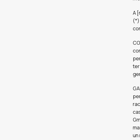
A [
(*)
con
CO
con
per
ter
gen
GAR
per
rac
cas
Gmb
ma 
un 