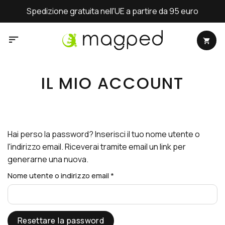
Salta
Spedizione gratuita nell'UE a partire da 95 euro
ai
contenuti
IL MIO ACCOUNT
Hai perso la password? Inserisci il tuo nome utente o
l'indirizzo email. Riceverai tramite email un link per
generarne una nuova.
Richiesto
Nome utente o indirizzo email
*
Resettare la password