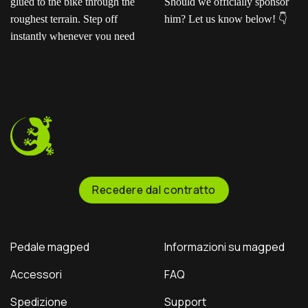
Ready for the next level?
Ted sent us this video as
Our ENDURO2
his official application for
pedals feature a rugged
the Magped sponsorship
CNC-machined platform
program—and honestly?
and adjustable pins to
He crushed it!
Now
keep you glued to the
it’s your turn: Should we
bike through the
officially sponsor him? Let
roughest terrain. Step off
us know below!
instantly whenever you
need to.
Recedere dal contratto
Pedale magped
Informazioni su magped
Accessori
FAQ
Spedizione
Support