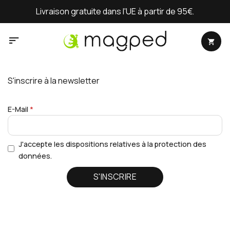
Passer
Livraison gratuite dans l'UE à partir de 95€.
au
contenu
S'inscrire à la newsletter
E-Mail
J'accepte les dispositions relatives à la protection des
données.