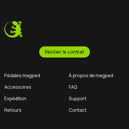
pedals feature a rugged
the Magped sponsorship
CNC-machined platform
program—and honestly?
and adjustable pins to
He crushed it!
Now
keep you glued to the
it’s your turn: Should we
bike through the
officially sponsor him? Let
roughest terrain. Step off
us know below!
instantly whenever you
need to.
Résilier le contrat
Pédales magped
À propos de magped
Accessoires
FAQ
Expédition
Support
Retours
Contact