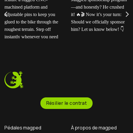
Ready for the next level?
Ted sent us this video as
Our ENDURO2
his official application for
pedals feature a rugged
the Magped sponsorship
CNC-machined platform
program—and honestly?
and adjustable pins to
He crushed it!
Now
keep you glued to the
it’s your turn: Should we
bike through the
officially sponsor him? Let
roughest terrain. Step off
us know below!
instantly whenever you
need to.
Résilier le contrat
Pédales magped
À propos de magped