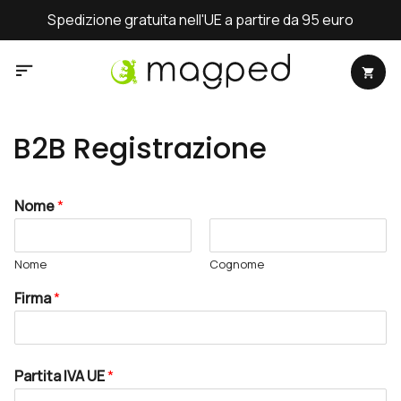
Salta
Spedizione gratuita nell'UE a partire da 95 euro
ai
contenuti
B2B Registrazione
Nome
*
Nome
Cognome
Firma
*
Partita IVA UE
*