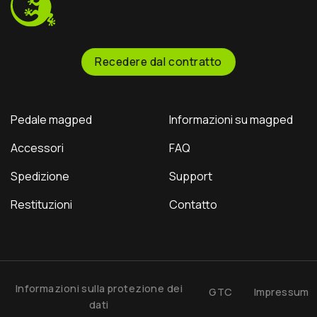
bike through the
officially sponsor him? Let
roughest terrain. Step off
us know below!
instantly whenever you
need to.
Recedere dal contratto
Pedale magped
Informazioni su magped
Accessori
FAQ
Spedizione
Support
Restituzioni
Contatto
Informazioni sulla protezione dei
GTC
Impressum
dati